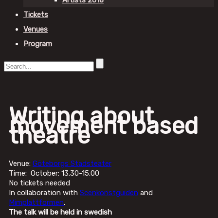
Artists 2018
Tickets
Venues
Program
Writing about
movement based
theatre
Venue:
Göteborgs Stadsteater
Time: October: 13.30-15.00
No tickets needed
In collaboration with
Scenkonstguiden
and
Mimplattformen
.
The talk will be held in swedish