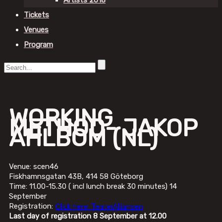
Artists 2018
Tickets
Venues
Program
WORKING
METHOD- JAKOP
AHLBOM (NL)
Venue: scen46
Fiskhamnsgatan 43B, 414 58 Göteborg
Time: 11.00-15.30 ( incl lunch break 30 minutes) 14
September
Registration:
Click here: TeaterAlliansen
Last day of registration 8 September at 12.00