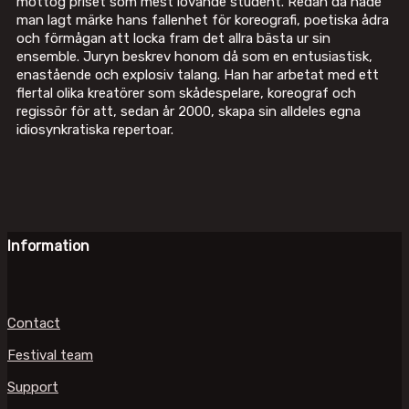
mottog priset som mest lovande student. Redan då hade
man lagt märke hans fallenhet för koreografi, poetiska ådra
och förmågan att locka fram det allra bästa ur sin
ensemble. Juryn beskrev honom då som en entusiastisk,
enastående och explosiv talang. Han har arbetat med ett
flertal olika kreatörer som skådespelare, koreograf och
regissör för att, sedan år 2000, skapa sin alldeles egna
idiosynkratiska repertoar.
Information
Contact
Festival team
Support