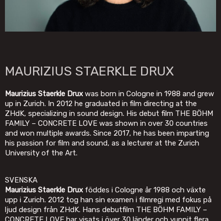
MAURIZIUS STAERKLE DRUX
Maurizius Staerkle Drux
was born in Cologne in 1988 and grew
up in Zurich. In 2012 he graduated in film directing at the
ZHdK, specializing in sound design. His debut film THE BÖHM
FAMILY – CONCRETE LOVE was shown in over 30 countries
and won multiple awards. Since 2017, he has been imparting
his passion for film and sound, as a lecturer at the Zurich
University of the Art.
SVENSKA
Maurizius Staerkle Drux
föddes i Cologne år 1988 och växte
upp i Zurich. 2012 tog han sin examen i filmregi med fokus på
ljud design från ZHdK. Hans debutfilm THE BÖHM FAMILY –
CONCRETE LOVE har visats i över 30 länder och vunnit flera