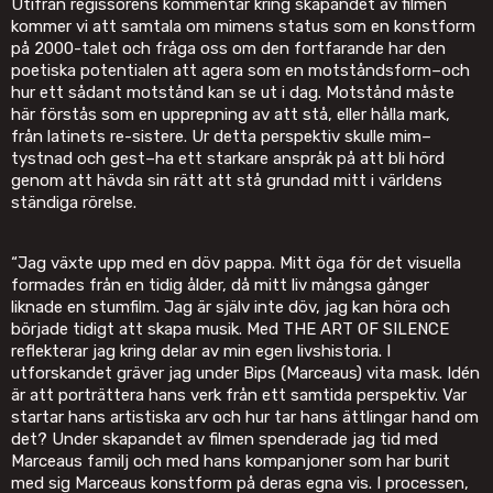
Utifrån regissörens kommentar kring skapandet av filmen
kommer vi att samtala om mimens status som en konstform
på 2000-talet och fråga oss om den fortfarande har den
poetiska potentialen att agera som en motståndsform–och
hur ett sådant motstånd kan se ut i dag. Motstånd måste
här förstås som en upprepning av att stå, eller hålla mark,
från latinets re-sistere. Ur detta perspektiv skulle mim–
tystnad och gest–ha ett starkare anspråk på att bli hörd
genom att hävda sin rätt att stå grundad mitt i världens
ständiga rörelse.
“Jag växte upp med en döv pappa. Mitt öga för det visuella
formades från en tidig ålder, då mitt liv mångsa gånger
liknade en stumfilm. Jag är själv inte döv, jag kan höra och
började tidigt att skapa musik. Med THE ART OF SILENCE
reflekterar jag kring delar av min egen livshistoria. I
utforskandet gräver jag under Bips (Marceaus) vita mask. Idén
är att porträttera hans verk från ett samtida perspektiv. Var
startar hans artistiska arv och hur tar hans ättlingar hand om
det? Under skapandet av filmen spenderade jag tid med
Marceaus familj och med hans kompanjoner som har burit
med sig Marceaus konstform på deras egna vis. I processen,