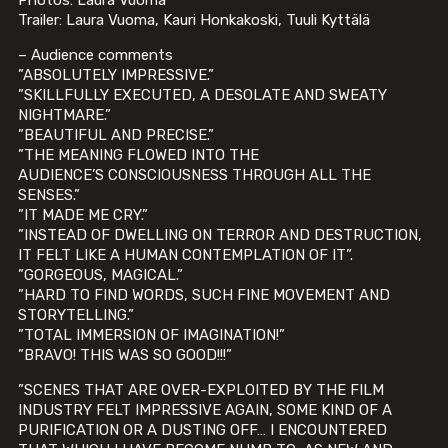
Photos: Laura Vuoma
Trailer: Laura Vuoma, Kauri Honkakoski, Tuuli Kyttälä
– Audience comments
”ABSOLUTELY IMPRESSIVE.”
”SKILLFULLY EXECUTED, A DESOLATE AND SWEATY
NIGHTMARE.”
”BEAUTIFUL AND PRECISE.”
”THE MEANING FLOWED INTO THE
AUDIENCE’S CONSCIOUSNESS THROUGH ALL THE
SENSES.”
”IT MADE ME CRY.”
”INSTEAD OF DWELLING ON TERROR AND DESTRUCTION,
IT FELT LIKE A HUMAN CONTEMPLATION OF IT”.
”GORGEOUS, MAGICAL.”
”HARD TO FIND WORDS, SUCH FINE MOVEMENT AND
STORYTELLING.”
”TOTAL IMMERSION OF IMAGINATION!”
”BRAVO! THIS WAS SO GOOD!!!”
”SCENES THAT ARE OVER-EXPLOITED BY THE FILM
INDUSTRY FELT IMPRESSIVE AGAIN, SOME KIND OF A
PURIFICATION OR A DUSTING OFF… I ENCOUNTERED