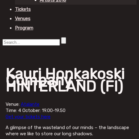
Artists 2018
Tickets
Venues
Program
Kauri Honkakoski
Company –
HINTERLAND (FI)
Venue:
Atalante
Time: 4 October: 19.00-19.50
Get your tickets here
A glimpse of the wasteland of our minds – the landscape
where we like to store our long shadows.