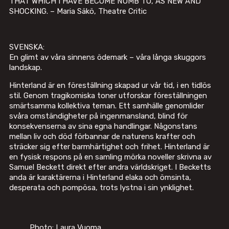
THAT WHICH I HAVE BECOME NUMB TO, AS NEW AND
SHOCKING. – Maria Säkö, Theatre Critic
SVENSKA:
En glimt av våra sinnens ödemark – våra långa skuggors
landskap.
Hinterland är en föreställning skapad ur vår tid, i en tidlös
stil. Genom tragikomiska toner utforskar föreställningen
smärtsamma kollektiva teman. Ett samhälle genomlider
svåra omständigheter på ingenmansland, blind för
konsekvenserna av sina egna handlingar. Någonstans
mellan liv och död förbannar de naturens krafter och
sträcker sig efter barmhärtighet och frihet. Hinterland är
en fysisk respons på en samling mörka noveller skrivna av
Samuel Beckett direkt efter andra världskriget. I Becketts
anda är karaktärerna i Hinterland elaka och ömsinta,
desperata och pompösa, trots lystna i sin ynklighet.
Photo: Laura Vuoma