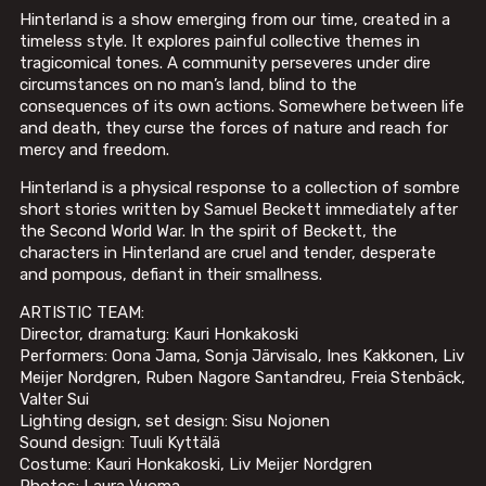
Hinterland is a show emerging from our time, created in a
timeless style. It explores painful collective themes in
tragicomical tones. A community perseveres under dire
circumstances on no man’s land, blind to the
consequences of its own actions. Somewhere between life
and death, they curse the forces of nature and reach for
mercy and freedom.
Hinterland is a physical response to a collection of sombre
short stories written by Samuel Beckett immediately after
the Second World War. In the spirit of Beckett, the
characters in Hinterland are cruel and tender, desperate
and pompous, defiant in their smallness.
ARTISTIC TEAM:
Director, dramaturg: Kauri Honkakoski
Performers: Oona Jama, Sonja Järvisalo, Ines Kakkonen, Liv
Meijer Nordgren, Ruben Nagore Santandreu, Freia Stenbäck,
Valter Sui
Lighting design, set design: Sisu Nojonen
Sound design: Tuuli Kyttälä
Costume: Kauri Honkakoski, Liv Meijer Nordgren