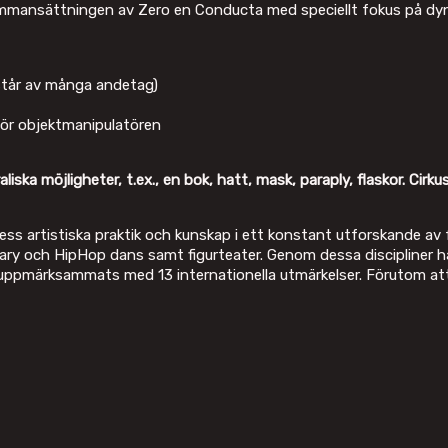
ammansättningen av Zero en Conducta med speciellt fokus på dyn
står av många andetag)
för objektmanipulatören
iska möjligheter, t.ex., en bok, hatt, mask, paraply, flaskor. Cirk
artistiska praktik och kunskap i ett konstant utforskande av fusi
y och HipHop dans samt figurteater. Genom dessa discipliner har
 uppmärksammats med 13 internationella utmärkelser. Förutom att 